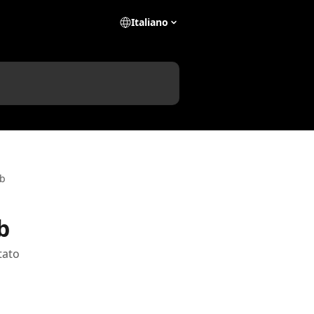
Italiano
eb
b
tato