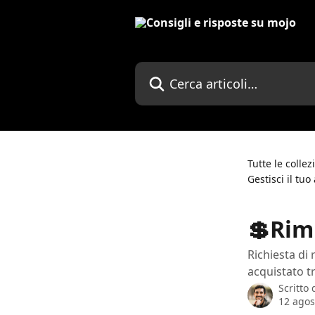
Vai al contenuto principale
Cerca articoli…
Tutte le collez
Gestisci il t
💲Rim
Richiesta di
acquistato tr
Scritto
12 agos