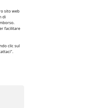
o sito web 
 di 
imborso. 
er facilitare 
do clic sul 
attaci". 